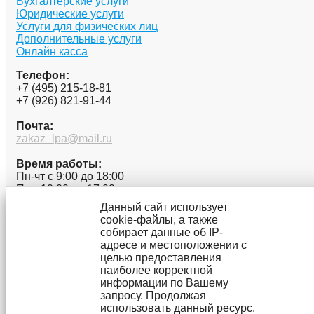
Бухгалтерские услуги
Юридические услуги
Услуги для физических лиц
Дополнительные услуги
Онлайн касса
Телефон:
+7 (495) 215-18-81
+7 (926) 821-91-44
Почта:
zakaz_lpa@mail.ru
Время работы:
Пн-чт с 9:00 до 18:00
Пт с 10:00 до 17:00
Сб и вс - выходной
Данный сайт использует
Наш адрес:
cookie-файлы, а также
140000, Московская область,
собирает данные об IP-
Люберецкий район,
адресе и местоположении с
г. Люберцы, ул. Красная, д. 4, центральный вход, 2
целью предоставления
подьезд, офис 2.8
наиболее корректной
ЛЮБЕРЕЦКОЕ ПРАВОВОЕ АГЕНСТВО
2026 ГОД
информации по Вашему
запросу. Продолжая
использовать данный ресурс,